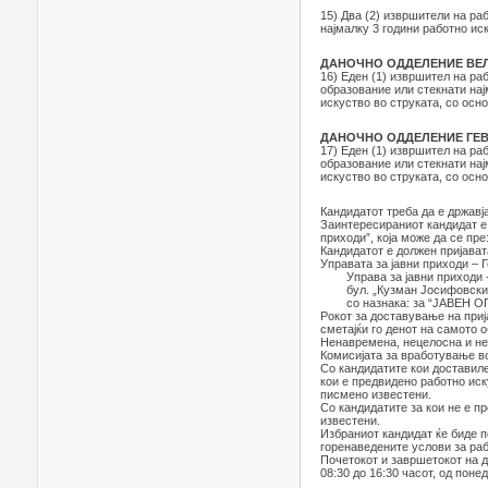
15) Два (2) извршители на ра
најмалку 3 години работно иск
ДАНОЧНО ОДДЕЛЕНИЕ ВЕ
16) Еден (1) извршител на ра
образование или стекнати нај
искуство во струката, со осно
ДАНОЧНО ОДДЕЛЕНИЕ ГЕВ
17) Еден (1) извршител на ра
образование или стекнати нај
искуство во струката, со осно
Кандидатот треба да е државј
Заинтересираниот кандидат е 
приходи”, која може да се пр
Кандидатот е должен пријавата
Управата за јавни приходи – 
Управа за јавни приходи - 
бул. „Кузман Јосифовски - 
со назнака: за “ЈАВЕН ОГЛ
Рокот за доставување на приј
сметајќи го денот на самото 
Ненавремена, нецелосна и не
Комисијата за вработување во
Со кандидатите кои доставиле у
кои е предвидено работно иск
писмено известени.
Со кандидатите за кои не е п
известени.
Избраниот кандидат ќе биде п
горенаведените услови за рабо
Почетокот и завршетокот на д
08:30 до 16:30 часот, од поне