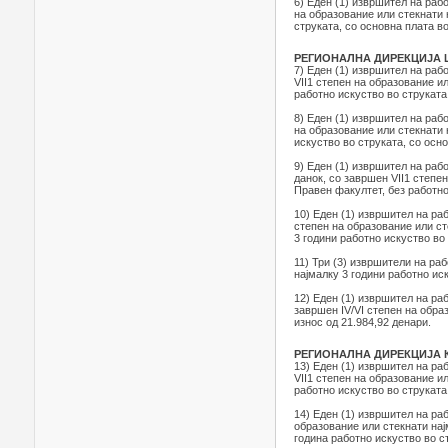
6) Еден (1) извршител на раб
на образование или стекнати 
струката, со основна плата во
РЕГИОНАЛНА ДИРЕКЦИЈА
7) Еден (1) извршител на раб
VII1 степен на образование и
работно искуство во струката,
8) Еден (1) извршител на раб
на образование или стекнати 
искуство во струката, со осно
9) Еден (1) извршител на ра
данок, со завршен VII1 степе
Правен факултет, без работно
10) Еден (1) извршител на ра
степен на образование или ст
3 години работно искуство во 
11) Три (3) извршители на ра
најмалку 3 години работно иск
12) Еден (1) извршител на ра
завршен IV/VI степен на обра
износ од 21.984,92 денари.
РЕГИОНАЛНА ДИРЕКЦИЈА 
13) Еден (1) извршител на ра
VII1 степен на образование и
работно искуство во струката,
14) Еден (1) извршител на ра
образование или стекнати нај
година работно искуство во ст