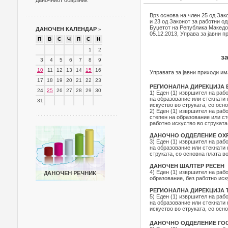
даночниот обврзник
Врз основа на член 25 од Зако
и 23 од Законот за работни од
Буџетот на Република Македон
ДАНОЧЕН КАЛЕНДАР
»
05.12.2013, Управа за јавни п
П
В
С
Ч
П
С
Н
1
2
з
3
4
5
6
7
8
9
10
11
12
13
14
15
16
Управата за јавни приходи им
17
18
19
20
21
22
23
РЕГИОНАЛНА ДИРЕКЦИЈА 
24
25
26
27
28
29
30
1) Еден (1) извршител на раб
на образование или стекнати 
31
искуство во струката, со осно
2) Еден (1) извршител на раб
степен на образование или ст
работно искуство во струката,
ДАНОЧНО ОДДЕЛЕНИЕ ОХ
3) Еден (1) извршител на раб
на образование или стекнати 
струката, со основна плата во
ДАНОЧЕН ШАЛТЕР РЕСЕН
4) Еден (1) извршител на раб
образование, без работно иску
РЕГИОНАЛНА ДИРЕКЦИЈА 
5) Еден (1) извршител на раб
на образование или стекнати 
искуство во струката, со осно
ДАНОЧНО ОДДЕЛЕНИЕ ГО