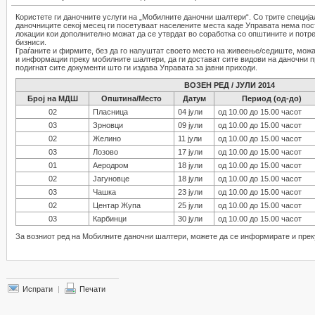
Користете ги даночните услуги на „Мобилните даночни шалтери“. Со трите специј
даночниците секој месец ги посетуваат населените места каде Управата нема пост
локации кои дополнително можат да се утврдат во соработка со општините и потр
бизниси.
Граѓаните и фирмите, без да го напуштат своето место на живеење/седиште, можат
и информации преку мобилните шалтери, да ги достават сите видови на даночни при
подигнат сите документи што ги издава Управата за јавни приходи.
ВОЗЕН РЕД / ЈУЛИ 2014
Број на МДШ
Општина/Место
Датум
Период (од-до)
02
Пласница
04 јули
од 10.00 до 15.00 часот
03
Зрновци
09 јули
од 10.00 до 15.00 часот
02
Желино
11 јули
од 10.00 до 15.00 часот
03
Лозово
17 јули
од 10.00 до 15.00 часот
01
Аеродром
18 јули
од 10.00 до 15.00 часот
02
Јагуновце
18 јули
од 10.00 до 15.00 часот
03
Чашка
23 јули
од 10.00 до 15.00 часот
02
Центар Жупа
25 јули
од 10.00 до 15.00 часот
03
Карбинци
30 јули
од 10.00 до 15.00 часот
За возниот ред на Мобилните даночни шалтери, можете да се информирате и прек
Испрати
|
Печати