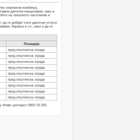
ално опремени комбиња,
ојани даночни канцеларии, како и
ебите на локалното населиние и
 да ги добијат сите даночни услуги
јави, барања и сл., како и да ги
Локација
пред општинска зграда
пред општинска зграда
пред општинска зграда
пред општинска зграда
пред општинска зграда
пред општинска зграда
пред општинска зграда
пред општинска зграда
пред општинска зграда
у Инфо центарот 0800 33 000.