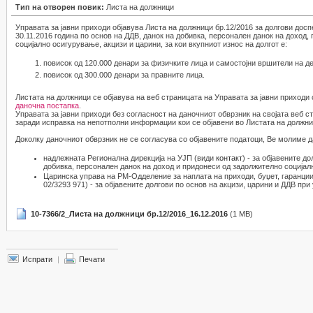
Тип на отворен повик:
Листа на должници
Управата за јавни приходи објавува Листа на должници бр.12/2016 за долгови досп
30.11.2016 година по основ на ДДВ, данок на добивка, персонален данок на доход,
социјално осигурување, акцизи и царини, за кои вкупниот износ на долгот е:
повисок од 120.000 денари за физичките лица и самостојни вршители на де
повисок од 300.000 денари за правните лица.
Листата на должници се објавува на веб страницата на Управата за јавни приходи
даночна постапка
.
Управата за јавни приходи без согласност на даночниот обврзник на својата веб с
заради исправка на непотполни информации кои се објавени во Листата на должни
Доколку даночниот обврзник не се согласува со објавените податоци, Ве молиме д
надлежната Регионална дирекција на УЈП (види
контакт
) - за објавените д
добивка, персонален данок на доход и придонеси од задолжително социјал
Царинска управа на РМ-Одделение за наплата на приходи, буџет, гаранции 
02/3293 971) - за објавените долгови по основ на акцизи, царини и ДДВ при 
10-7366/2_Листа на должници бр.12/2016_16.12.2016
(1 MB)
Испрати
|
Печати