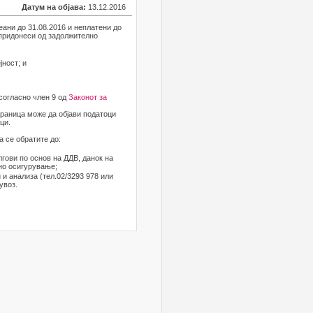
Датум на објава:
13.12.2016
еани до 31.08.2016 и неплатени до
 придонеси од задолжително
јност; и
 согласно член 9 од
Законот за
траница може да објави податоци
ци.
а се обратите до:
олгови по основ на ДДВ, данок на
но осигурување;
и анализа (тел.02/3293 978 или
увоз.