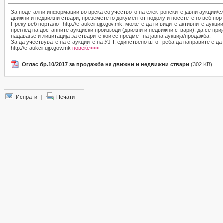
За подетални информации во врска со учеството на електронските јавни аукции/с
движни и недвижни ствари, преземете го документот подолу и посетете го веб по
Преку веб порталот http://e-aukcii.ujp.gov.mk, можете да ги видите активните аукци
преглед на достапните аукциски производи (движни и недвижни ствари), да се приј
надавање и лицитација за стварите кои се предмет на јавна аукција/продажба.
За да учествувате на е-аукциите на УЈП, единствено што треба да направите е да 
http://e-aukcii.ujp.gov.mk
повеќе>>>
Оглас бр.10/2017 за продажба на движни и недвижни ствари
(302 KB)
Испрати
|
Печати