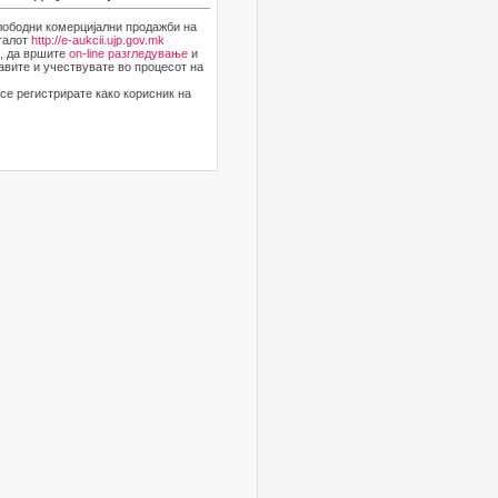
лободни комерцијални продажби на
рталот
http://e-aukcii.ujp.gov.mk
и, да вршите
on-line разгледување
и
авите и учествувате во процесот на
се регистрирате како корисник на