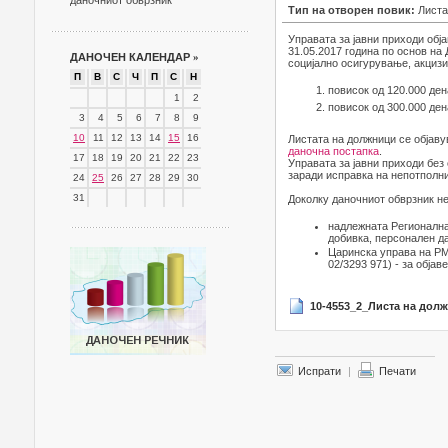
даночниот обврзник
Тип на отворен повик:
Листа
Управата за јавни приходи обј
31.05.2017 година по основ на
ДАНОЧЕН КАЛЕНДАР
»
социјално осигурување, акцизи 
П
В
С
Ч
П
С
Н
повисок од 120.000 ден
1
2
повисок од 300.000 ден
3
4
5
6
7
8
9
10
11
12
13
14
15
16
Листата на должници се објаву
даночна постапка
.
17
18
19
20
21
22
23
Управата за јавни приходи без
заради исправка на непотполни
24
25
26
27
28
29
30
31
Доколку даночниот обврзник не
надлежната Регионална
добивка, персонален д
Царинска управа на РМ-
02/3293 971) - за објав
10-4553_2_Листа на долж
Испрати
|
Печати