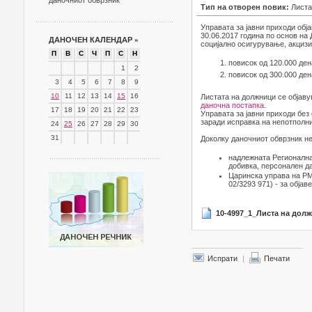
даночниот обврзник
Тип на отворен повик:
Листа
Управата за јавни приходи обј
30.06.2017 година по основ на
ДАНОЧЕН КАЛЕНДАР
»
социјално осигурување, акцизи 
П
В
С
Ч
П
С
Н
повисок од 120.000 ден
1
2
повисок од 300.000 ден
3
4
5
6
7
8
9
10
11
12
13
14
15
16
Листата на должници се објаву
даночна постапка
.
17
18
19
20
21
22
23
Управата за јавни приходи без
заради исправка на непотполни
24
25
26
27
28
29
30
31
Доколку даночниот обврзник не
надлежната Регионална
добивка, персонален д
Царинска управа на РМ-
02/3293 971) - за објав
10-4997_1_Листа на долж
Испрати
|
Печати