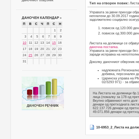
даночниот обврзник
Тип на отворен повик:
Листа
Управата за јавни приходи обј
неплатени до 30.09.2017 годин
ДАНОЧЕН КАЛЕНДАР
»
задолжително социјално осигуру
П
В
С
Ч
П
С
Н
повисок од 120.000 ден
1
2
повисок од 300.000 ден
3
4
5
6
7
8
9
10
11
12
13
14
15
16
Листата на должници се објаву
даночна постапка
.
17
18
19
20
21
22
23
Управата за јавни приходи без
заради исправка на непотполни
24
25
26
27
28
29
30
31
Доколку даночниот обврзник не
надлежната Регионална
добивка, персонален д
Царинска управа на РМ-
02/3293 971) - за објав
На Листата на должници бр.
лица (помалку за 178 од пре
Вкупно објавениот нето долг 
денари од претходната листа
622.137.726 денари од претхо
49.071.856 денари од претхо
10-6953_2_Листа на долж