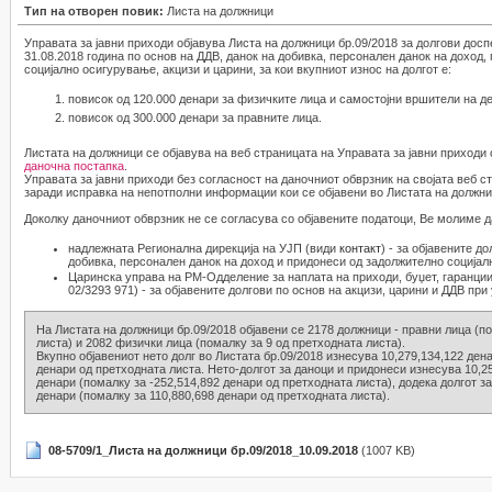
Тип на отворен повик:
Листа на должници
Управата за јавни приходи објавува Листа на должници бр.09/2018 за долгови досп
31.08.2018 година по основ на ДДВ, данок на добивка, персонален данок на доход
социјално осигурување, акцизи и царини, за кои вкупниот износ на долгот е:
повисок од 120.000 денари за физичките лица и самостојни вршители на де
повисок од 300.000 денари за правните лица.
Листата на должници се објавува на веб страницата на Управата за јавни приходи
даночна постапка
.
Управата за јавни приходи без согласност на даночниот обврзник на својата веб с
заради исправка на непотполни информации кои се објавени во Листата на должни
Доколку даночниот обврзник не се согласува со објавените податоци, Ве молиме д
надлежната Регионална дирекција на УЈП (види
контакт
) - за објавените д
добивка, персонален данок на доход и придонеси од задолжително социјал
Царинска управа на РМ-Одделение за наплата на приходи, буџет, гаранции 
02/3293 971) - за објавените долгови по основ на акцизи, царини и ДДВ при 
На Листата на должници бр.09/2018 објавени се 2178 должници - правни лица (п
листа) и 2082 физички лица (помалку за 9 од претходната листа).
Вкупно објавениот нето долг во Листата бр.09/2018 изнесува 10,279,134,122 ден
денари од претходната листа. Нето-долгот за даноци и придонеси изнесува 10,2
денари (помалку за -252,514,892 денари од претходната листа), додека долгот з
денари (помалку за 110,880,698 денари од претходната листа).
08-5709/1_Листа на должници бр.09/2018_10.09.2018
(1007 KB)