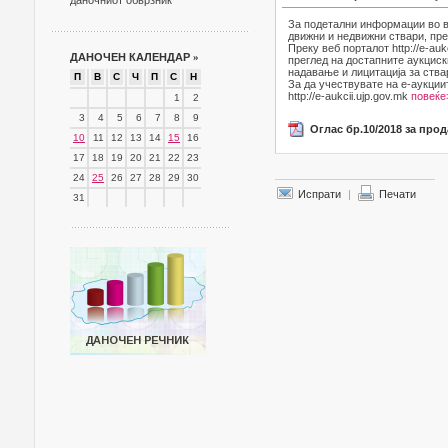
даночниот обврзник
За подетални информации во в
движни и недвижни ствари, пре
Преку веб порталот http://e-au
ДАНОЧЕН КАЛЕНДАР
»
преглед на достапните аукциск
надавање и лицитација за ства
П
В
С
Ч
П
С
Н
За да учествувате на е-аукции
http://e-aukcii.ujp.gov.mk
повеќе
1
2
3
4
5
6
7
8
9
Оглас бр.10/2018 за про
10
11
12
13
14
15
16
17
18
19
20
21
22
23
24
25
26
27
28
29
30
Испрати
|
Печати
31