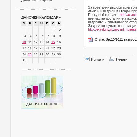
даночниот обврзник
За подетални информации во в
движни и недвижни ствари, пре
Преку веб порталот
http://e-auk
ДАНОЧЕН КАЛЕНДАР
»
преглед на достапните аукциск
надавање и лицитација за ства
П
В
С
Ч
П
С
Н
За да учествувате на е-аукции
http://e-aukcii.ujp.gov.mk
повеќе
1
2
3
4
5
6
7
8
9
Оглас бр.10/2021 за про
10
11
12
13
14
15
16
17
18
19
20
21
22
23
24
25
26
27
28
29
30
Испрати
|
Печати
31