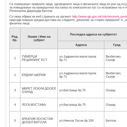
Се повикуваат правните лица, одговорните лица и физичките лица во рок од ос
за поведување на прекршочна постапка по електронски пат со испраќање на е-
Регионална Дирекција Битола.
Со оваа објава на веб страната на органот
http://www.ujp.gov.mk/mk/otvoreni_povi
приходи изврши уредна достава на следните „решение за сторен прекршок“ и ,,
физички лица:
Последна адреса на субјектот
Ред.
Назив / Име на
бр.
субјект
Адреса
Град
ТИМЕРЏИ
ул.Јадранска магистрала
Визбегово,
1
РЕЦИКЛИНГ ЕСТ.
бр.71
Скопје
ул.Јадранска магистрала
Визбегово,
2
ЕРДУАН ШЕРИФ
бр.71
Скопје
МБРЕТ ЛОКУМ ДООЕЛ
3
ул.Бистрица бр.75
Охрид
ОХРИД
4
ЛОГА МУСТАФА
ул.Бистрица бр.75
Охрид
КРЕАТИВ ЛОГИСТИК
5
ул.Никола Тесла бр.100
Битола
ДООЕЛ БИТОЛА