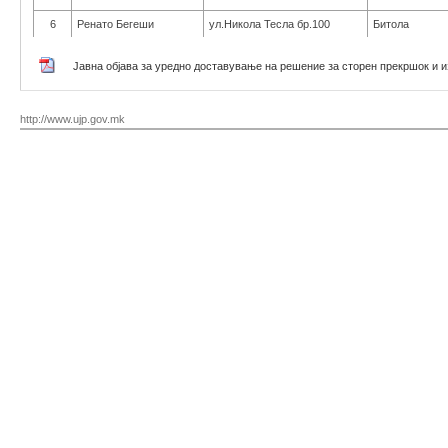
6
Ренато Бегеши
ул.Никола Тесла бр.100
Битола
Јавна објава за уредно доставување на решение за сторен прекршок и 
http://www.ujp.gov.mk