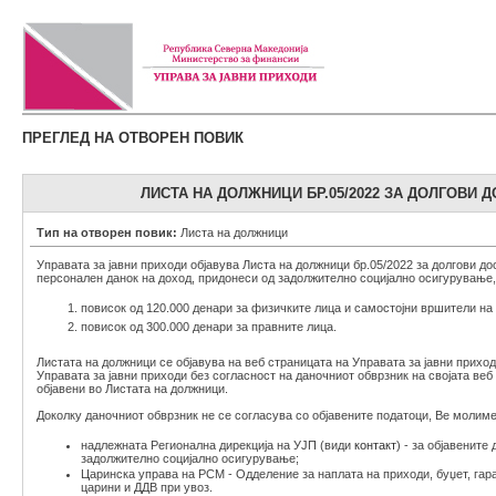
ПРЕГЛЕД НА ОТВОРЕН ПОВИК
ЛИСТА НА ДОЛЖНИЦИ БР.05/2022 ЗА ДОЛГОВИ ДО
Тип на отворен повик:
Листа на должници
Управата за јавни приходи објавува Листа на должници бр.05/2022 за долгови до
персонален данок на доход, придонеси од задолжително социјално осигурување, а
повисок од 120.000 денари за физичките лица и самостојни вршители на 
повисок од 300.000 денари за правните лица.
Листата на должници се објавува на веб страницата на Управата за јавни прихо
Управата за јавни приходи без согласност на даночниот обврзник на својата ве
објавени во Листата на должници.
Доколку даночниот обврзник не се согласува со објавените податоци, Ве молиме
надлежната Регионална дирекција на УЈП (види
контакт
) - за објавените
задолжително социјално осигурување;
Царинска управа на РСМ - Одделение за наплата на приходи, буџет, гаран
царини и ДДВ при увоз.