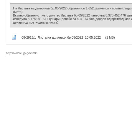
На Листата на должници бр.05/2022 објавени се 1.652 должници - правни лица 
листа)
Вкупно објавениот нето долг во Листата бр.05/2022 изнесува 8.378.452.476 де
изнесува 8.178.991.641 денари (повеќе за 404.167.984 денари од претходната 
денари од претходната листа).
08-2913/1_Листа на должници бр.05/2022_10.05.2022
(1 MB)
http://www.ujp.gov.mk