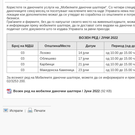
Користете ги даночните услуги на „Мобилните даночни шалтери“. Со четири спец
даночниците секој месец ги посетуваат населените места каде Управата нема пост
локации кои дополнително можат да се утврдат во соработка со општините и потр
бизниси.
Граѓаните и фирмите, без да го напуштат своето место на живеење/седиште, можат
и информации преку мобилните шалтери, да ги достават сите видови на даночни при
подигнат сите документи што ги издава Управата за јавни приходи.
ВОЗЕН РЕД / ЈУНИ 2022
Број на МДШ
Општина/Место
Датум
Период (од-д
03
Лозово
14 јуни
од 10.00 до 15.00 
03
Облешево
17 јуни
од 10.00 до 15.00 
03
Карбинци
21 јуни
од 10.00 до 15.00 
03
Македонска Каменица
23 јуни
од 10.00 до 15.00 
За возниот ред на Мобилните даночни шалтери, можете да се информирате и прек
02/3253 200.
Возен ред на мобилни даночни шалтери / Јуни 2022
(92 KB)
Испрати
|
Печати