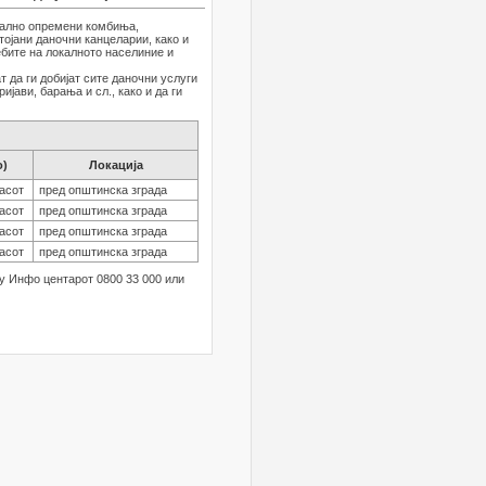
ијално опремени комбиња,
ојани даночни канцеларии, како и
ебите на локалното населиние и
 да ги добијат сите даночни услуги
јави, барања и сл., како и да ги
о)
Локација
часот
пред општинска зграда
часот
пред општинска зграда
часот
пред општинска зграда
часот
пред општинска зграда
у Инфо центарот 0800 33 000 или