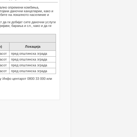
ијално опремени комбиња,
ојани даночни канцеларии, како и
ебите на локалното населиние и
 да ги добијат сите даночни услуги
јави, барања и сл., како и да ги
о)
Локација
часот
пред општинска зграда
часот
пред општинска зграда
часот
пред општинска зграда
часот
пред општинска зграда
у Инфо центарот 0800 33 000 или