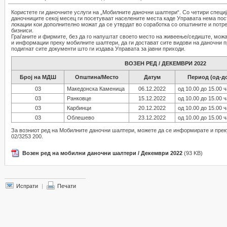
Користете ги даночните услуги на „Мобилните даночни шалтери“. Со четири спец
даночниците секој месец ги посетуваат населените места каде Управата нема пост
локации кои дополнително можат да се утврдат во соработка со општините и потр
бизниси.
Граѓаните и фирмите, без да го напуштат своето место на живеење/седиште, можат
и информации преку мобилните шалтери, да ги достават сите видови на даночни при
подигнат сите документи што ги издава Управата за јавни приходи.
ВОЗЕН РЕД / ДЕКЕМВРИ 2022
Број на МДШ
Општина/Место
Датум
Период (од-д
03
Македонска Каменица
06.12.2022
од 10.00 до 15.00 
03
Ранковце
15.12.2022
од 10.00 до 15.00 
03
Карбинци
20.12.2022
од 10.00 до 15.00 
03
Облешево
23.12.2022
од 10.00 до 15.00 
За возниот ред на Мобилните даночни шалтери, можете да се информирате и прек
02/3253 200.
Возен ред на мобилни даночни шалтери / Декември 2022
(93 KB)
Испрати
|
Печати