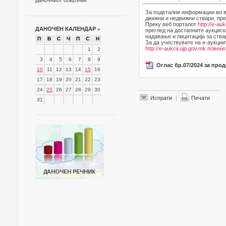
даночниот обврзник
За подетални информации во в
движни и недвижни ствари, пре
Преку веб порталот
http://e-auk
ДАНОЧЕН КАЛЕНДАР
»
преглед на достапните аукциск
надавање и лицитација за ства
П
В
С
Ч
П
С
Н
За да учествувате на е-аукции
http://e-aukcii.ujp.gov.mk
повеќе
1
2
3
4
5
6
7
8
9
Оглас бр.07/2024 за про
10
11
12
13
14
15
16
17
18
19
20
21
22
23
24
25
26
27
28
29
30
Испрати
|
Печати
31