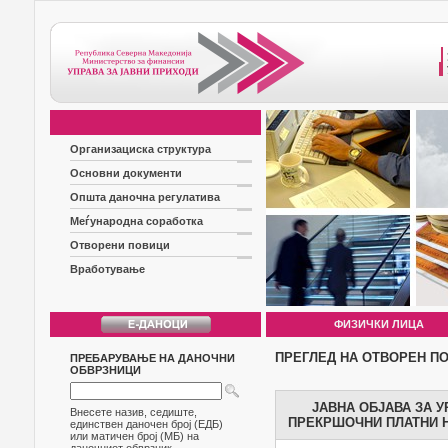
Организациска структура
Основни документи
Општа даночна регулатива
Меѓународна соработка
Отворени повици
Вработување
ФИЗИЧКИ ЛИЦА
ПРЕГЛЕД НА ОТВОРЕН П
ПРЕБАРУВАЊЕ НА ДАНОЧНИ
ОБВРЗНИЦИ
ЈАВНА ОБЈАВА ЗА 
Внесете назив, седиште,
ПРЕКРШОЧНИ ПЛАТНИ Н
единствен даночен број (ЕДБ)
или матичен број (МБ) на