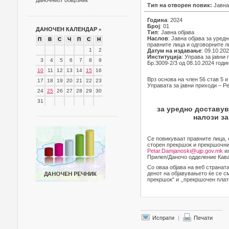
даночниот обврзник
Тип на отворен повик:
Јавна
Година
: 2024
Број
: 01
ДАНОЧЕН КАЛЕНДАР
»
Тип
: Јавна објава
Наслов
: Јавна објава за уре
П
В
С
Ч
П
С
Н
правните лица и одговорните 
1
2
Датум на издавање
: 09.10.20
Институција
: Управа за јавни
3
4
5
6
7
8
9
Бр.3009-2/3 од 08.10.2024 годи
10
11
12
13
14
15
16
Врз основа на член 56 став 5 и
17
18
19
20
21
22
23
Управата за јавни приходи – Р
24
25
26
27
28
29
30
31
за уредно доставув
налози за
Се повикуваат правните лица, 
сторен прекршок и прекршочни
Petar.Damjanoski@ujp.gov.mk
ил
Прилеп/Даночо одделение Кава
Со оваа објава на веб страната
денот на објавувањето ќе се с
прекршок“ и ,,прекршочен плат
Испрати
|
Печати