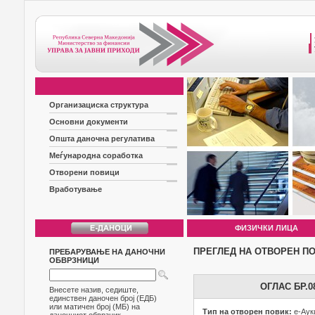
Организациска структура
Основни документи
Општа даночна регулатива
Меѓународна соработка
Отворени повици
Вработување
ФИЗИЧКИ ЛИЦА
ПРЕГЛЕД НА ОТВОРЕН П
ПРЕБАРУВАЊЕ НА ДАНОЧНИ
ОБВРЗНИЦИ
ОГЛАС БР.
Внесете назив, седиште,
единствен даночен број (ЕДБ)
или матичен број (МБ) на
Тип на отворен повик:
е-Аук