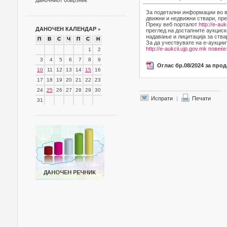
даночниот обврзник
За подетални информации во в
движни и недвижни ствари, пре
Преку веб порталот
http://e-auk
ДАНОЧЕН КАЛЕНДАР
»
преглед на достапните аукциск
надавање и лицитација за ства
П
В
С
Ч
П
С
Н
За да учествувате на е-аукции
http://e-aukcii.ujp.gov.mk
повеќе
1
2
3
4
5
6
7
8
9
Оглас бр.08/2024 за про
10
11
12
13
14
15
16
17
18
19
20
21
22
23
24
25
26
27
28
29
30
Испрати
|
Печати
31