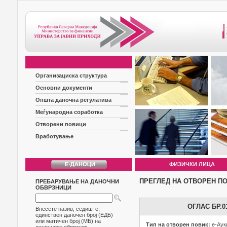
Организациска структура
Основни документи
Општа даночна регулатива
Меѓународна соработка
Отворени повици
Вработување
ФИЗИЧКИ ЛИЦА
ПРЕГЛЕД НА ОТВОРЕН П
ПРЕБАРУВАЊЕ НА ДАНОЧНИ
ОБВРЗНИЦИ
ОГЛАС БР.
Внесете назив, седиште,
единствен даночен број (ЕДБ)
или матичен број (МБ) на
Тип на отворен повик:
е-Аук