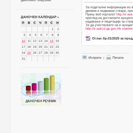
даночниот обврзник
За подетални информации во в
движни и недвижни ствари, пре
Преку веб порталот
http://e-auk
ДАНОЧЕН КАЛЕНДАР
»
преглед на достапните аукциск
надавање и лицитација за ства
П
В
С
Ч
П
С
Н
За да учествувате на е-аукции
http://e-aukcii.ujp.gov.mk
повеќе
1
2
3
4
5
6
7
8
9
Оглас бр.01/2025 за про
10
11
12
13
14
15
16
17
18
19
20
21
22
23
24
25
26
27
28
29
30
Испрати
|
Печати
31