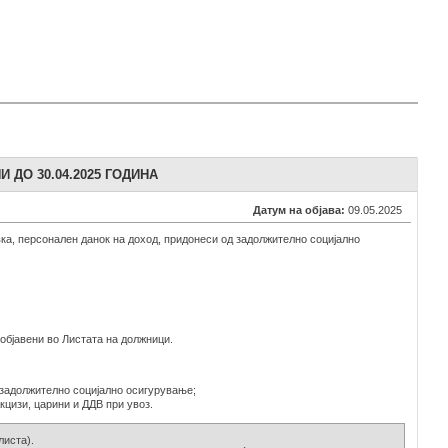
 ДО 30.04.2025 ГОДИНА
Датум на објава:
09.05.2025
ивка, персонален данок на доход, придонеси од задолжително социјално
објавени во Листата на должници.
д задолжително социјално осигурување;
кцизи, царини и ДДВ при увоз.
листа).