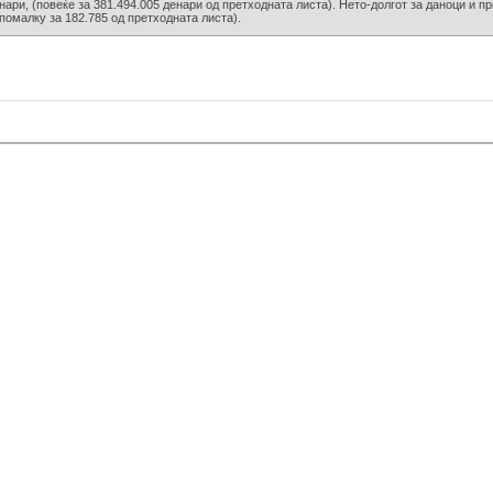
нари, (повеќе за 381.494.005 денари од претходната листа). Нето-долгот за даноци и п
(помалку за 182.785 од претходната листа).