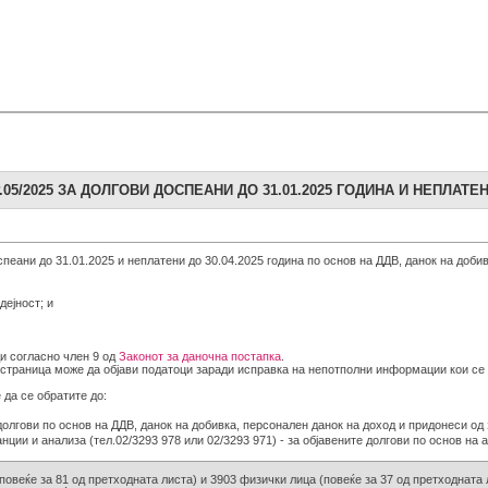
5/2025 ЗА ДОЛГОВИ ДОСПЕАНИ ДО 31.01.2025 ГОДИНА И НЕПЛАТЕНИ
спеани до 31.01.2025 и неплатени до 30.04.2025 година по основ на ДДВ, данок на доб
дејност; и
ди согласно член 9 од
Законот за даночна постапка
.
б страница може да објави податоци заради исправка на непотполни информации кои се 
 да се обратите до:
е долгови по основ на ДДВ, данок на добивка, персонален данок на доход и придонеси о
ции и анализа (тел.02/3293 978 или 02/3293 971) - за објавените долгови по основ на а
повеќе за 81 од претходната листа) и 3903 физички лица (повеќе за 37 од претходната 