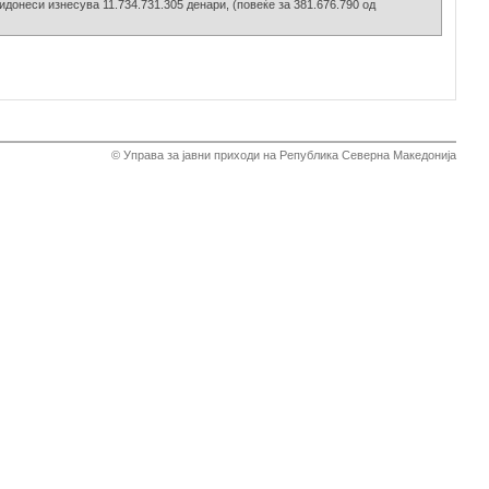
ридонеси изнесува 11.734.731.305 денари, (повеќе за 381.676.790 од
© Управа за јавни приходи на Република Северна Македонија