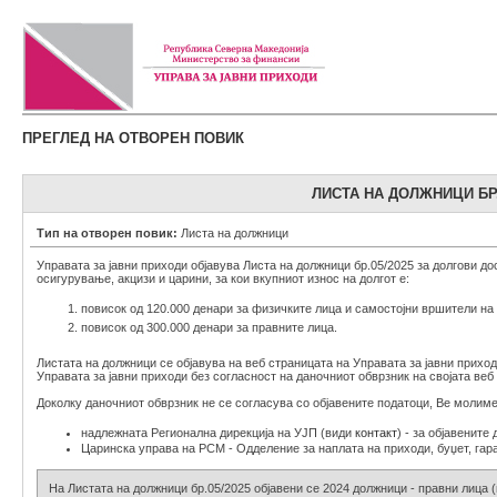
ПРЕГЛЕД НА ОТВОРЕН ПОВИК
ЛИСТА НА ДОЛЖНИЦИ БР.0
Тип на отворен повик:
Листа на должници
Управата за јавни приходи објавува Листа на должници бр.05/2025 за долгови до
осигурување, акцизи и царини, за кои вкупниот износ на долгот е:
повисок од 120.000 денари за физичките лица и самостојни вршители на 
повисок од 300.000 денари за правните лица.
Листата на должници се објавува на веб страницата на Управата за јавни прихо
Управата за јавни приходи без согласност на даночниот обврзник на својата ве
Доколку даночниот обврзник не се согласува со објавените податоци, Ве молиме
надлежната Регионална дирекција на УЈП (види
контакт
) - за објавенит
Царинска управа на РСМ - Одделение за наплата на приходи, буџет, гаран
На Листата на должници бр.05/2025 објавени се 2024 должници - правни лица (