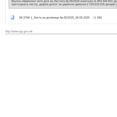
Вкупно објавениот нето долг во Листата бр.05/2025 изнесува 11.893.349.831 де
претходната листа), додека долгот за царински давачки е 158.618.526 денари 
08-3768-1_Листа на должници бр.05/2025_09.05.2025
(1 MB)
http://www.ujp.gov.mk