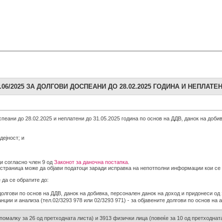
6/2025 ЗА ДОЛГОВИ ДОСПЕАНИ ДО 28.02.2025 ГОДИНА И НЕПЛАТЕНИ
спеани до 28.02.2025 и неплатени до 31.05.2025 година по основ на ДДВ, данок на доб
дејност; и
ди согласно член 9 од
Законот за даночна постапка
.
б страница може да објави податоци заради исправка на непотполни информации кои се 
 да се обратите до:
е долгови по основ на ДДВ, данок на добивка, персонален данок на доход и придонеси о
ции и анализа (тел.02/3293 978 или 02/3293 971) - за објавените долгови по основ на а
помалку за 26 од претходната листа) и 3913 физички лица (повеќе за 10 од претходната