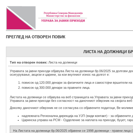
ПРЕГЛЕД НА ОТВОРЕН ПОВИК
ЛИСТА НА ДОЛЖНИЦИ БР.0
Тип на отворен повик:
Листа на должници
Управата за јавни приходи објавува Листа на должници бр.06/2025 за долгови до
осигурување, акцизи и царини, за кои вкупниот износ на долгот е:
повисок од 120.000 денари за физичките лица и самостојни вршители на 
повисок од 300.000 денари за правните лица.
Листата на должници се објавува на веб страницата на Управата за јавни прихо
Управата за јавни приходи без согласност на даночниот обврзник на својата ве
Доколку даночниот обврзник не се согласува со објавените податоци, Ве молиме
надлежната Регионална дирекција на УЈП (види
контакт
) - за објавенит
Царинска управа на РСМ - Одделение за наплата на приходи, буџет, гаран
На Листата на должници бр.06/2025 објавени се 1998 должници - правни лица (