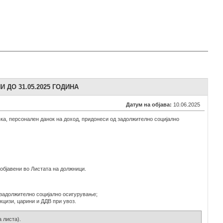
 ДО 31.05.2025 ГОДИНА
Датум на објава:
10.06.2025
ивка, персонален данок на доход, придонеси од задолжително социјално
објавени во Листата на должници.
д задолжително социјално осигурување;
кцизи, царини и ДДВ при увоз.
 листа).