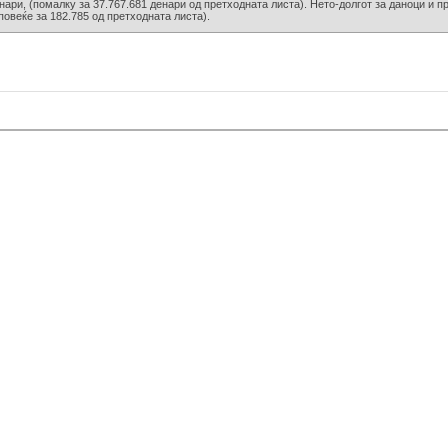
нари, (помалку за 37.767.681 денари од претходната листа). Нето-долгот за даноци и п
повеќе за 182.785 од претходната листа).