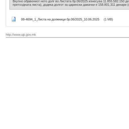
Вкупно објавениот нето долг во Листата бр.06/2025 изнесува 11.855.582.150 де
претходната листа), додека долгот за царински давачки е 158.801.311 денари (
08-4694_1_Листа на должници бр.06/2025_10.06.2025
(1 MB)
http://www.ujp.gov.mk