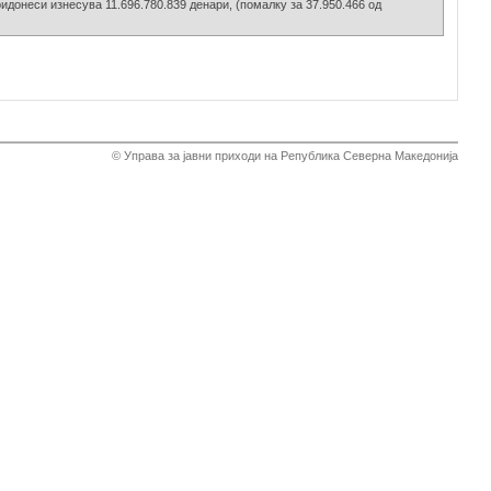
ридонеси изнесува 11.696.780.839 денари, (помалку за 37.950.466 од
© Управа за јавни приходи на Република Северна Македонија