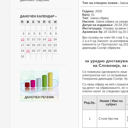
даночниот обврзник
Тип на отворен повик:
Јавна
Година
: 2026
Број
: 01
ДАНОЧЕН КАЛЕНДАР
»
Тип
: Јавна објава
Наслов
: Јавна објава за уре
П
В
С
Ч
П
С
Н
Датум на издавање
: 20.04.20
1
2
Институција
: Управа за јавни
Архивски бр
.18-1626/3 од 20.
3
4
5
6
7
8
9
Врз основа на член 56 став 5 о
10
11
12
13
14
15
16
2 а и б од Законот за ратифик
изменета со Протоколот од 201
17
18
19
20
21
22
23
дирекција Скопје објавува:
24
25
26
27
28
29
30
31
за уредно доставува
на Словенија, за
Се повикува одговорното лице 
електронски пат со испраќање
Генерална дирекција Скопје, бу
Со оваа објава на веб страната
од денот на објавувањето, ќе 
платен налог за следново одго
Назив / Име на
Ред.бр.
субјект
1
Столе Крстев