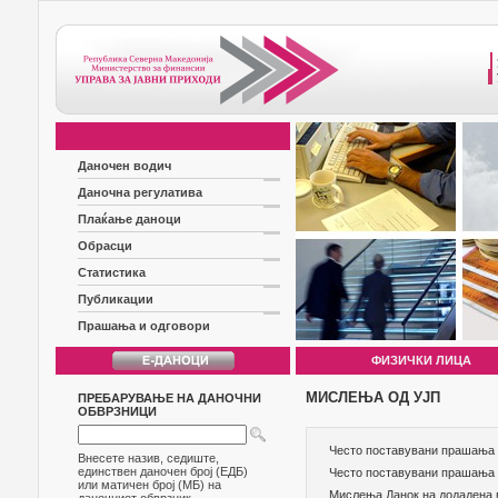
Даночен водич
Даночна регулатива
Плаќање даноци
Обрасци
Статистика
Публикации
Прашања и одговори
ФИЗИЧКИ ЛИЦА
МИСЛЕЊА ОД УЈП
ПРЕБАРУВАЊЕ НА ДАНОЧНИ
ОБВРЗНИЦИ
Често поставувани прашања з
Внесете назив, седиште,
единствен даночен број (ЕДБ)
Често поставувани прашања 
или матичен број (МБ) на
Мислења Данок на додадена 