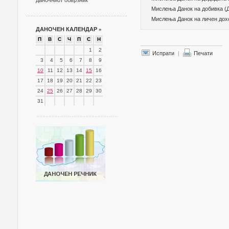
даночниот обврзник
Мислења Данок на добивка (
Мислења Данок на личен дох
ДАНОЧЕН КАЛЕНДАР
»
П
В
С
Ч
П
С
Н
1
2
Испрати
|
Печати
3
4
5
6
7
8
9
10
11
12
13
14
15
16
17
18
19
20
21
22
23
24
25
26
27
28
29
30
31