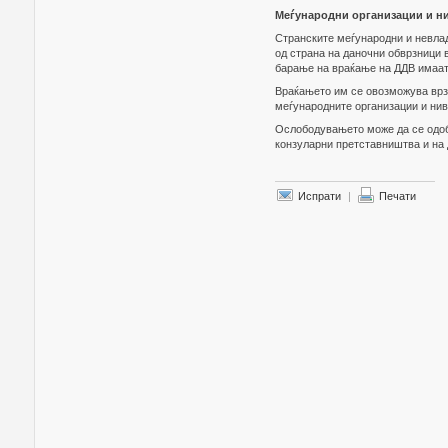
Меѓународни организации и н
Странските меѓународни и невлад
од страна на даночни обврзници во
барање на враќање на ДДВ имаат 
Враќањето им се овозможува врз о
меѓународните организации и ни
Ослободувањето може да се одобр
конзуларни претставништва и на
Испрати
|
Печати