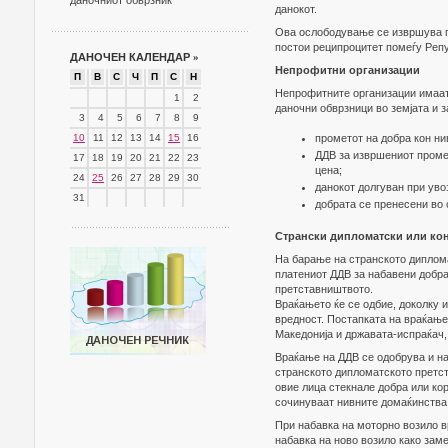
даночниот обврзник
данокот.
Ова ослободување се извршува по
постои реципроцитет помеѓу Репу
ДАНОЧЕН КАЛЕНДАР
»
Непрофитни организации
П
В
С
Ч
П
С
Н
Непрофитните организации имаат 
1
2
даночни обврзници во земјата и 
3
4
5
6
7
8
9
10
11
12
13
14
15
16
прометот на добра кон ни
ДДВ за извршениот проме
17
18
19
20
21
22
23
цена;
24
25
26
27
28
29
30
данокот долгуван при увоз
31
добрата се пренесени во 
Странски дипломатски или ко
На барање на странското диплома
платениот ДДВ за набавени добра
претставништвото.
Враќањето ќе се одбие, доколку и
вредност. Постапката на враќање
Македонија и државата-испраќач, 
Враќање на ДДВ се одобрува и н
странското дипломатското претст
овие лица стекнале добра или кор
сочинуваат нивните домаќинства.
При набавка на моторно возило в
набавка на ново возило како зам