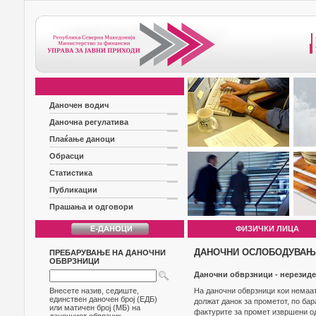
Даночен водич
Даночна регулатива
Плаќање даноци
Обрасци
Статистика
Публикации
Прашања и одговори
ФИЗИЧКИ ЛИЦА
ДАНОЧНИ ОСЛОБОДУВАЊА
ПРЕБАРУВАЊЕ НА ДАНОЧНИ
ОБВРЗНИЦИ
Даночни обврзници - нерезиде
Внесете назив, седиште,
На даночни обврзници кои немаат
единствен даночен број (ЕДБ)
должат данок за прометот, по бар
или матичен број (МБ) на
фактурите за промет извршени од