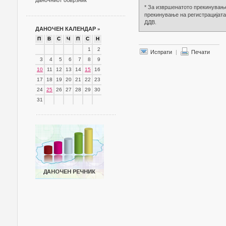
даночниот обврзник
* За извршенатото прекинување
прекинување на регистрацијата
ДДВ.
ДАНОЧЕН КАЛЕНДАР
»
П
В
С
Ч
П
С
Н
1
2
Испрати
|
Печати
3
4
5
6
7
8
9
10
11
12
13
14
15
16
17
18
19
20
21
22
23
24
25
26
27
28
29
30
31