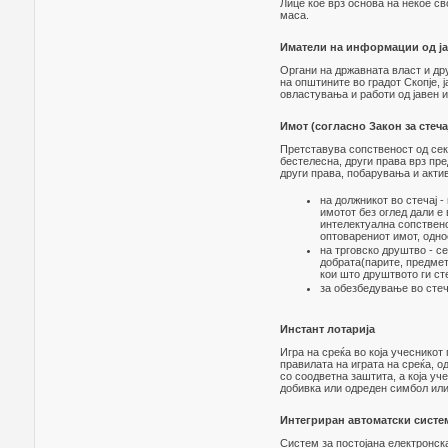
Лице кое врз основа на некое св
маса.
Иматели на информации од ја
Органи на државната власт и дру
на општините во градот Скопје, 
овластувања и работи од јавен и
Имот (согласно Закон за стеча
Претставува сопственост од сек
бестелесна, други права врз пре
други права, побарувања и акти
на должникот во стечај -
имотот без оглед дали е
интелектуална сопствено
оптоварениот имот, однос
на трговско друштво - с
добрата(парите, предмет
кои што друштвото ги ст
за обезбедување во стеч
Инстант лотарија
Игра на среќа во која учесникот 
правилата на играта на среќа, о
со соодветна заштита, а која уч
добивка или одреден симбол или 
Интегриран автоматски систе
Систем за постојана електронска