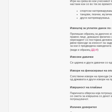
Игри на среќа во кои учесникот 
настани кои се во тек во времет
спортски натпреварувања
танцови, пеачки, музичк
други натпреварувања.
Извештај за уплатен данок по
Пропишан образец за даночно из
правно лице, домашно физичко л
нерезидент со постојана деловн
јавни приходи за износот на зад
за кои е предвидена наведената
(види и образец
ДД-И
)
Извозни давачки
Се царина и други давачки со ед
Извори на финасирање на оп
Сопствени извори на приходи (л
од државата и други извори на п
Извршност на плаќање
Паричната обврска која потрошу
се смета за извршена со денот к
потрошувачот.
Излачен доверител