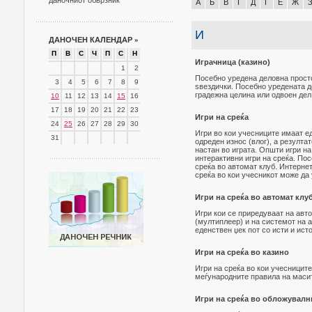
даночниот обврзник
А
Б
В
Г
Д
Ѓ
Е
Ж
И
ДАНОЧЕН КАЛЕНДАР
»
П
В
С
Ч
П
С
Н
Играчница (казино)
1
2
Посебно уредена деловна простор
3
4
5
6
7
8
9
ѕвездички. Посебно уредената д
градежна целина или одвоен дел 
10
11
12
13
14
15
16
17
18
19
20
21
22
23
Игри на среќа
24
25
26
27
28
29
30
Игри во кои учесниците имаат е
31
одреден износ (влог), а резулта
настан во играта. Општи игри на 
интерактивни игри на среќа. Пос
среќа во автомат клуб. Интернет
среќа во кои учесникот може да
Игри на среќа во автомат клу
Игри кои се приредуваат на авт
(мултиплеер) и на системот на 
еденствен џек пот со исти и ис
Игри на среќа во казино
Игри на среќа во кои учесниците
меѓународните правила на масите
Игри на среќа во обложувалн