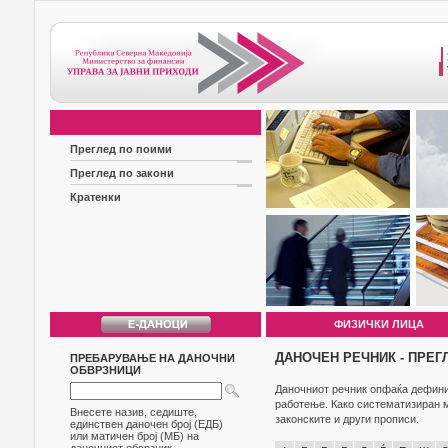
Преглед по поими
Преглед по закони
Кратенки
ФИЗИЧКИ ЛИЦА
ДАНОЧЕН РЕЧНИК - ПРЕГ
ПРЕБАРУВАЊЕ НА ДАНОЧНИ
ОБВРЗНИЦИ
Даночниот речник опфаќа дефиниц
работење. Како систематизиран м
Внесете назив, седиште,
законските и други прописи.
единствен даночен број (ЕДБ)
или матичен број (МБ) на