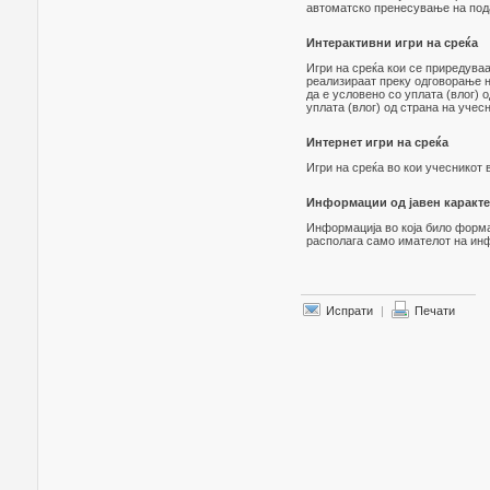
автоматско пренесување на пода
Интерактивни игри на среќа
Игри на среќа кои се приредува
реализираат преку одговорање 
да е условено со уплата (влог) 
уплата (влог) од страна на учесн
Интернет игри на среќа
Игри на среќа во кои учесникот 
Информации од јавен каракт
Информација во која било форма 
располага само имателот на инф
Испрати
|
Печати