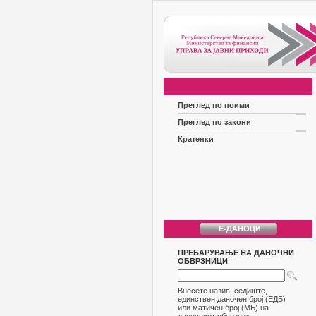
Преглед по поими
Преглед по закони
Кратенки
ПРЕБАРУВАЊЕ НА ДАНОЧНИ
ОБВРЗНИЦИ
Внесете назив, седиште,
единствен даночен број (ЕДБ)
или матичен број (МБ) на