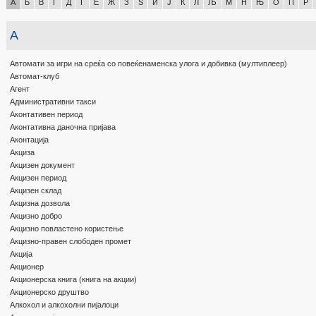
А
Б
В
Г
Д
Ѓ
Е
Ж
З
Ѕ
И
Ј
К
Л
Љ
М
Н
Њ
О
П
Р
А
Автомати за игри на среќа со повеќенаменска улога и добивка (мултиплеер)
Автомат-клуб
Агент
Административни такси
Аконтативен период
Аконтативна даночна пријава
Аконтација
Акциза
Акцизен документ
Акцизен период
Акцизен склад
Акцизна дозвола
Акцизно добро
Акцизно повластено користење
Акцизно-правен слободен промет
Акција
Акционер
Акционерска книга (книга на акции)
Акционерско друштво
Алкохол и алкохолни пијалоци