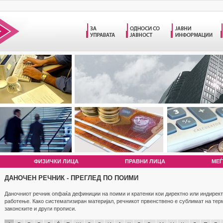
ФИЗИЧКИ ЛИЦА
ПРАВНИ ЛИЦА
МЕЃ
ДАНОЧЕН РЕЧНИК - ПРЕГЛЕД ПО ПОИМИ
Даночниот речник опфаќа дефиниции на поими и кратенки кои директно или индирект
работење. Како систематизиран материјал, речникот првенствено е сублимат на те
законските и други прописи.