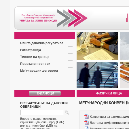
Општа даночна регулатива
Регистрација
Типови на даноци
Поврзани прописи
Меѓународни договори
ФИЗИЧКИ ЛИЦА
МЕЃУНАРОДНИ КОНВЕНЦ
ПРЕБАРУВАЊЕ НА ДАНОЧНИ
ОБВРЗНИЦИ
Конвенција за заемна ад
Внесете назив, седиште,
единствен даночен број (ЕДБ)
Листа на земји потписнич
или матичен број (МБ) на
Мултилатерална конвенција