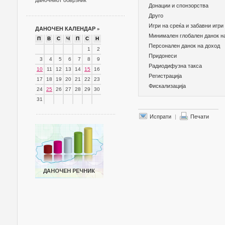
даночниот обврзник
Донации и спонзорства
Друго
Игри на среќа и забавни игри
ДАНОЧЕН КАЛЕНДАР
»
Минимален глобален данок н
П
В
С
Ч
П
С
Н
Персонален данок на доход
1
2
Придонеси
3
4
5
6
7
8
9
Радиодифузна такса
10
11
12
13
14
15
16
Регистрација
17
18
19
20
21
22
23
Фискализација
24
25
26
27
28
29
30
31
Испрати
|
Печати