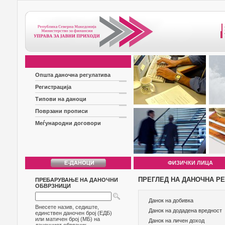
Општа даночна регулатива
Регистрација
Типови на даноци
Поврзани прописи
Меѓународни договори
ФИЗИЧКИ ЛИЦА
ПРЕГЛЕД НА ДАНОЧНА РЕ
ПРЕБАРУВАЊЕ НА ДАНОЧНИ
ОБВРЗНИЦИ
Данок на добивка
Внесете назив, седиште,
Данок на додадена вредност
единствен даночен број (ЕДБ)
или матичен број (МБ) на
Данок на личен доход