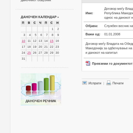
даночниот обврзник
Договор меѓу Влад
Име:
Република Македон
ДАНОЧЕН КАЛЕНДАР
»
однос на данокот н
П
В
С
Ч
П
С
Н
Објава:
Службен весник на
1
2
Важи од:
01.01.2008
3
4
5
6
7
8
9
10
11
12
13
14
15
16
Договор меѓу Владата на Обед
17
18
19
20
21
22
23
Македонија за одбегнување на 
и данокот на капитал
24
25
26
27
28
29
30
31
Превземи го документот
Испрати
|
Печати