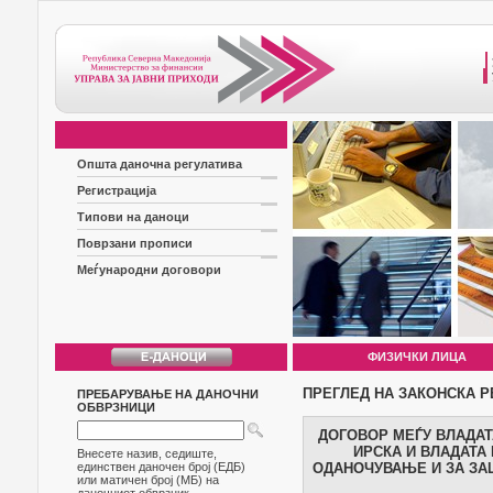
Општа даночна регулатива
Регистрација
Типови на даноци
Поврзани прописи
Меѓународни договори
ФИЗИЧКИ ЛИЦА
ПРЕГЛЕД НА ЗАКОНСКА Р
ПРЕБАРУВАЊЕ НА ДАНОЧНИ
ОБВРЗНИЦИ
ДОГОВОР МЕЃУ ВЛАДАТ
ИРСКА И ВЛАДАТА
Внесете назив, седиште,
единствен даночен број (ЕДБ)
ОДАНОЧУВАЊЕ И ЗА ЗА
или матичен број (МБ) на