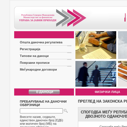
Општа даночна регулатива
Регистрација
Типови на даноци
Поврзани прописи
Меѓународни договори
ФИЗИЧКИ ЛИЦА
ПРЕГЛЕД НА ЗАКОНСКА Р
ПРЕБАРУВАЊЕ НА ДАНОЧНИ
ОБВРЗНИЦИ
СПОГОДБА МЕЃУ РЕПУБ
ДВОЈНОТО ОДАНОЧУВ
Внесете назив, седиште,
единствен даночен број (ЕДБ)
или матичен број (МБ) на
Спогодба меѓу Реп