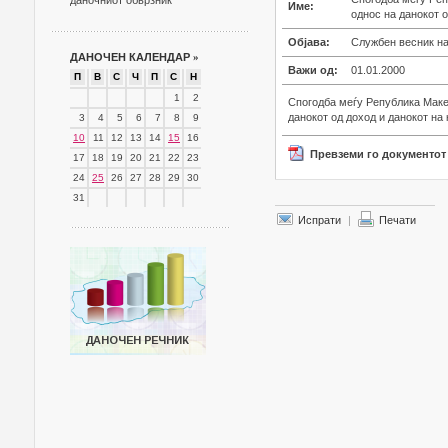
даночниот обврзник
Име:
однос на данокот о
Објава:
Службен весник на
ДАНОЧЕН КАЛЕНДАР
»
Важи од:
01.01.2000
П
В
С
Ч
П
С
Н
1
2
Спогодба меѓу Република Маке
данокот од доход и данокот на
3
4
5
6
7
8
9
10
11
12
13
14
15
16
Превземи го документот
17
18
19
20
21
22
23
24
25
26
27
28
29
30
31
Испрати
|
Печати