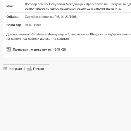
Договор помеѓу Република Македонија и Кралството на Шведска за од
Име:
оданочување по однос на данокот од доход и данокот на капитал
Објава:
Службен весник на РМ, бр.21/1998
Важи од:
01.01.1999
Договор помеѓу Република Македонија и Кралството на Шведска за одбегнување н
на данокот од доход и данокот на капитал
Превземи го документот
(145 KB)
Испрати
|
Печати