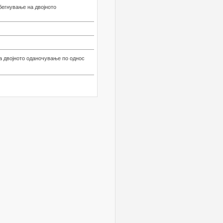
бегнување на двојното
а двојното оданочување по однос