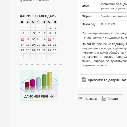
даночниот обврзник
Правилник за видо
Име:
пренос на податоц
ДАНОЧЕН КАЛЕНДАР
»
Објава:
Службен весник на 
П
В
С
Ч
П
С
Н
Важи од:
30.09.2009
1
2
Со овој правилник се пропишу
3
4
5
6
7
8
9
пат на пренос на податоци во 
10
11
12
13
14
15
16
По пат на пренос на податоци
17
18
19
20
21
22
23
видови даноци и други јавни 
24
25
26
27
28
29
30
чување или друга обработка н
31
со даночните пријави, барањ
закони, барања за доставува
подзаконски акти.
Превземи го документот
Испрати
|
Печати