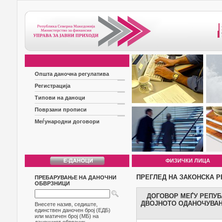
Општа даночна регулатива
Регистрација
Типови на даноци
Поврзани прописи
Меѓународни договори
ФИЗИЧКИ ЛИЦА
ПРЕГЛЕД НА ЗАКОНСКА Р
ПРЕБАРУВАЊЕ НА ДАНОЧНИ
ОБВРЗНИЦИ
ДОГОВОР МЕЃУ РЕПУБ
ДВОЈНОТО ОДАНОЧУВАЊ
Внесете назив, седиште,
единствен даночен број (ЕДБ)
или матичен број (МБ) на