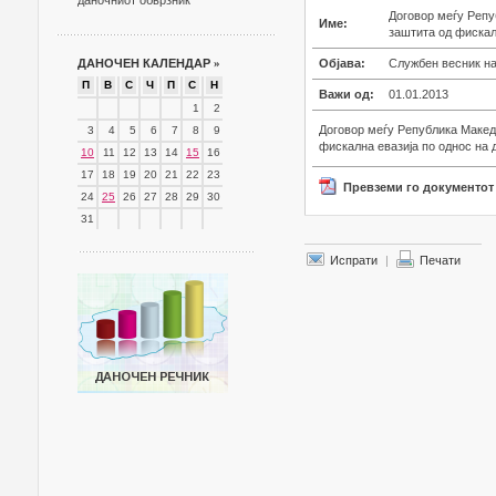
даночниот обврзник
Договор меѓу Репу
Име:
заштита од фискал
ДАНОЧЕН КАЛЕНДАР
»
Објава:
Службен весник на
П
В
С
Ч
П
С
Н
Важи од:
01.01.2013
1
2
Договор меѓу Република Макед
3
4
5
6
7
8
9
фискална евазија по однос на 
10
11
12
13
14
15
16
17
18
19
20
21
22
23
Превземи го документот
24
25
26
27
28
29
30
31
Испрати
|
Печати