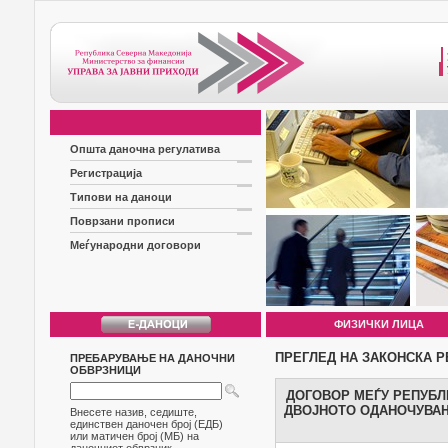
Општа даночна регулатива
Регистрација
Типови на даноци
Поврзани прописи
Меѓународни договори
ФИЗИЧКИ ЛИЦА
ПРЕГЛЕД НА ЗАКОНСКА Р
ПРЕБАРУВАЊЕ НА ДАНОЧНИ
ОБВРЗНИЦИ
ДОГОВОР МЕЃУ РЕПУБЛ
ДВОЈНОТО ОДАНОЧУВАЊ
Внесете назив, седиште,
единствен даночен број (ЕДБ)
или матичен број (МБ) на