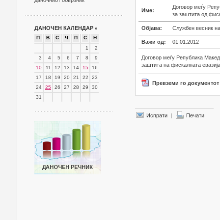
даночниот обврзник
Договор меѓу Репу
Име:
за заштита од фис
ДАНОЧЕН КАЛЕНДАР
»
Објава:
Службен весник на
П
В
С
Ч
П
С
Н
Важи од:
01.01.2012
1
2
Договор меѓу Република Макед
3
4
5
6
7
8
9
заштита на фискалната евазија
10
11
12
13
14
15
16
17
18
19
20
21
22
23
Превземи го документот
24
25
26
27
28
29
30
31
Испрати
|
Печати