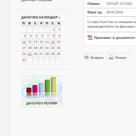
даночниот обврзник
Објава:
УЈП-ИТ-У.2-03/1
Важи од:
28.02.2014
ДАНОЧЕН КАЛЕНДАР
»
Со ова Упатство се опишува на
П
В
С
Ч
П
С
Н
производителите на фискален 
1
2
3
4
5
6
7
8
9
Превземи го документот
10
11
12
13
14
15
16
17
18
19
20
21
22
23
24
25
26
27
28
29
30
Испрати
|
Печати
31