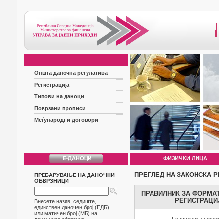
Општа даночна регулатива
Регистрација
Типови на даноци
Поврзани прописи
Меѓународни договори
ФИЗИЧКИ ЛИЦА
ПРЕГЛЕД НА ЗАКОНСКА Р
ПРЕБАРУВАЊЕ НА ДАНОЧНИ
ОБВРЗНИЦИ
ПРАВИЛНИК ЗА ФОРМАТ
РЕГИСТРАЦИЈ
Внесете назив, седиште,
единствен даночен број (ЕДБ)
или матичен број (МБ) на
Правилник за форм