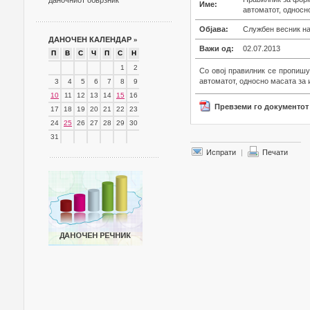
даночниот обврзник
Име:
автоматот, односно
Објава:
Службен весник на
ДАНОЧЕН КАЛЕНДАР
»
Важи од:
02.07.2013
П
В
С
Ч
П
С
Н
1
2
Со овој правилник се пропишу
автоматот, односно масата за и
3
4
5
6
7
8
9
10
11
12
13
14
15
16
Превземи го документот
17
18
19
20
21
22
23
24
25
26
27
28
29
30
31
Испрати
|
Печати