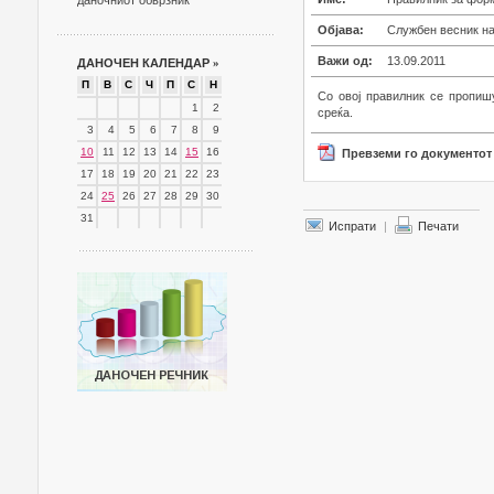
даночниот обврзник
Објава:
Службен весник на
Важи од:
13.09.2011
ДАНОЧЕН КАЛЕНДАР
»
П
В
С
Ч
П
С
Н
Со овој правилник се пропиш
1
2
среќа.
3
4
5
6
7
8
9
10
11
12
13
14
15
16
Превземи го документот
17
18
19
20
21
22
23
24
25
26
27
28
29
30
31
Испрати
|
Печати