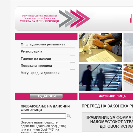
Општа даночна регулатива
Регистрација
Типови на даноци
Поврзани прописи
Меѓународни договори
ФИЗИЧКИ ЛИЦА
ПРЕГЛЕД НА ЗАКОНСКА Р
ПРЕБАРУВАЊЕ НА ДАНОЧНИ
ОБВРЗНИЦИ
ПРАВИЛНИК ЗА ФОРМАТ
НАДОМЕСТОКОТ УТВР
Внесете назив, седиште,
единствен даночен број (ЕДБ)
ДОГОВОР, ИСПЛ
или матичен број (МБ) на