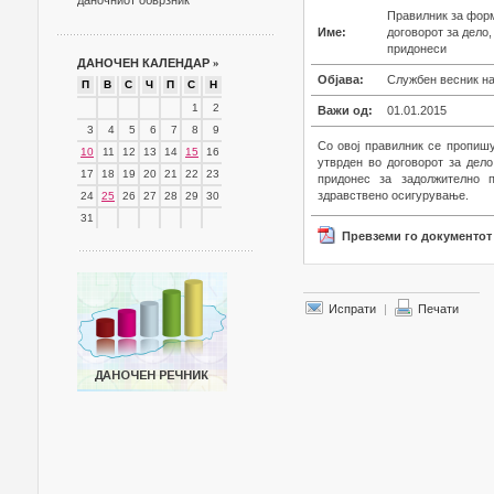
даночниот обврзник
Правилник за форм
Име:
договорот за дело
придонеси
ДАНОЧЕН КАЛЕНДАР
»
Објава:
Службен весник на 
П
В
С
Ч
П
С
Н
1
2
Важи од:
01.01.2015
3
4
5
6
7
8
9
Со овој правилник се пропиш
10
11
12
13
14
15
16
утврден во договорот за дело
17
18
19
20
21
22
23
придонес за задолжително 
здравствено осигурување.
24
25
26
27
28
29
30
31
Превземи го документот
Испрати
|
Печати