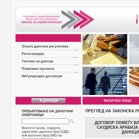
Општа даночна регулатива
Регистрација
Типови на даноци
Поврзани прописи
Меѓународни договори
ФИЗИЧКИ ЛИЦА
ПРЕГЛЕД НА ЗАКОНСКА Р
ПРЕБАРУВАЊЕ НА ДАНОЧНИ
ОБВРЗНИЦИ
ДОГОВОР ПОМЕЃУ ВЛ
САУДИСКА АРАБИЈА
Внесете назив, седиште,
единствен даночен број (ЕДБ)
ДАНОЦИ
или матичен број (МБ) на