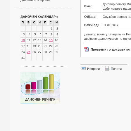
даночниот обврзник
Договор помеѓу Вл
Име:
одбегнување на дв
ДАНОЧЕН КАЛЕНДАР
»
Објава:
Службен весник на
П
В
С
Ч
П
С
Н
Важи од:
01.01.2017
1
2
Договор помеѓу Владата на Ре
3
4
5
6
7
8
9
двојното оданочување по однос
10
11
12
13
14
15
16
17
18
19
20
21
22
23
Превземи го документот
24
25
26
27
28
29
30
31
Испрати
|
Печати