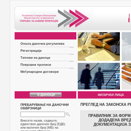
Општа даночна регулатива
Регистрација
Типови на даноци
Поврзани прописи
Меѓународни договори
ФИЗИЧКИ ЛИЦА
ПРЕГЛЕД НА ЗАКОНСКА Р
ПРЕБАРУВАЊЕ НА ДАНОЧНИ
ОБВРЗНИЦИ
ПРАВИЛНИК ЗА ФОРМ
ДОДАДЕНА ВРЕД
Внесете назив, седиште,
единствен даночен број (ЕДБ)
ДОКУМЕНТАЦИЈА З
или матичен број (МБ) на