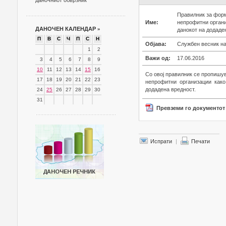
даночниот обврзник
Правилник за форм
Име:
непрофитни органи
ДАНОЧЕН КАЛЕНДАР
»
данокот на додаде
П
В
С
Ч
П
С
Н
Објава:
Службен весник на
1
2
Важи од:
17.06.2016
3
4
5
6
7
8
9
10
11
12
13
14
15
16
Со овој правилник се пропишу
17
18
19
20
21
22
23
непрофитни организации како
додадена вредност.
24
25
26
27
28
29
30
31
Превземи го документот
Испрати
|
Печати