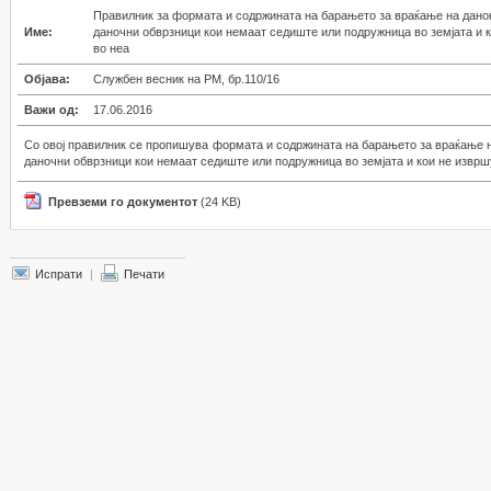
Правилник за формата и содржината на барањето за враќање на данок
Име:
даночни обврзници кои немаат седиште или подружница во земјата и 
во неа
Објава:
Службен весник на РМ, бр.110/16
Важи од:
17.06.2016
Со овој правилник се пропишува формата и содржината на барањето за враќање н
даночни обврзници кои немаат седиште или подружница во земјата и кои не изврш
Превземи го документот
(24 KB)
Испрати
|
Печати