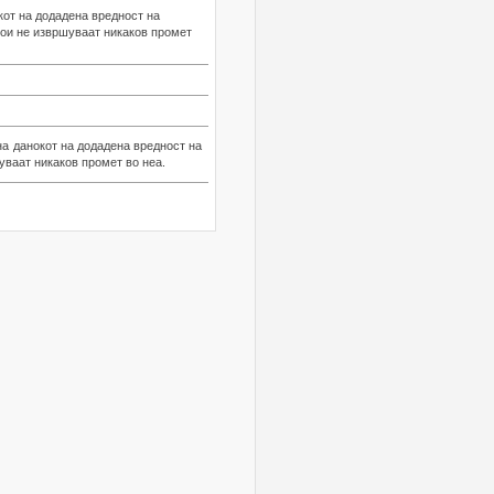
от на додадена вредност на
кои не извршуваат никаков промет
а данокот на додадена вредност на
уваат никаков промет во неа.