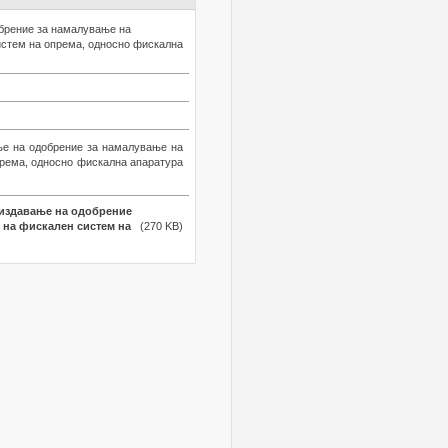
обрение за намалување на
истем на опрема, односно фискална
ње на одобрение за намалување на
према, односно фискална апаратура
 издавање на одобрение
 на фискален систем на
(270 KB)