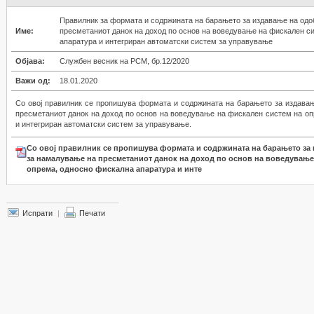
Правилник за формата и содржината на барањето за издавање на од
Име:
пресметаниот данок на доход по основ на воведување на фискален с
апаратура и интегриран автоматски систем за управување
Објава:
Службен весник на РСМ, бр.12/2020
Важи од:
18.01.2020
Со овој правилник се пропишува формата и содржината на барањето за издава
пресметаниот данок на доход по основ на воведување на фискален систем на о
и интегриран автоматски систем за управување.
Со овој правилник се пропишува формата и содржината на барањето за
за намалување на пресметаниот данок на доход по основ на воведување
опрема, односно фискална апаратура и инте
Испрати
|
Печати