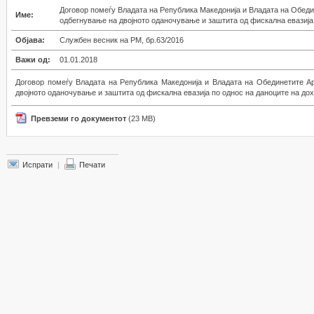
Договор помеѓу Владата на Република Македонија и Владата на Обед
Име:
одбегнување на двојното оданочување и заштита од фискална евазија
Објава:
Службен весник на РМ, бр.63/2016
Важи од:
01.01.2018
Договор помеѓу Владата на Република Македонија и Владата на Обединетите А
двојното оданочување и заштита од фискална евазија по однос на даноците на до
Превземи го документот
(23 MB)
Испрати
|
Печати