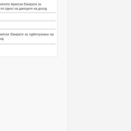
инетите Арапски Емирати за
 по однос на даноците на доход
рапски Емирати за одбегнување на
ход