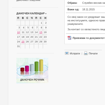
даночниот обврзник
Објава:
Службен весник на
Важи од:
18.11.2015
ДАНОЧЕН КАЛЕНДАР
»
Со овој закон се уредуваат за
П
В
С
Ч
П
С
Н
на институциите, односно пра
1
2
укажувачите.
3
4
5
6
7
8
9
За контакт со овластеното ли
10
11
12
13
14
15
16
17
18
19
20
21
22
23
Превземи го документот
24
25
26
27
28
29
30
31
Испрати
|
Печати