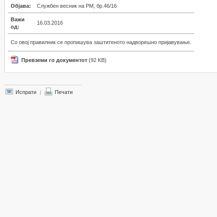
Објава:
Службен весник на РМ, бр.46/16
Важи
16.03.2016
од:
Со овој правилник се пропишува заштитеното надворешно пријавување.
Превземи го документот
(92 KB)
Испрати
|
Печати