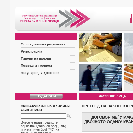
Општа даночна регулатива
Регистрација
Типови на даноци
Поврзани прописи
Меѓународни договори
ФИЗИЧКИ ЛИЦА
ПРЕГЛЕД НА ЗАКОНСКА Р
ПРЕБАРУВАЊЕ НА ДАНОЧНИ
ОБВРЗНИЦИ
ДОГОВОР МЕЃУ МАК
ДВОЈНОТО ОДАНОЧУВАЊ
Внесете назив, седиште,
единствен даночен број (ЕДБ)
или матичен број (МБ) на