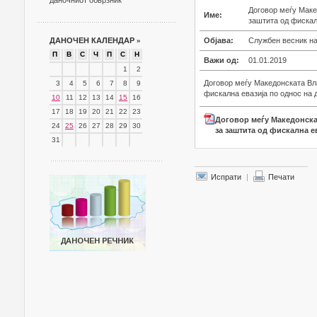
даночниот обврзник
Договор меѓу Маке
Име:
заштита од фискал
ДАНОЧЕН КАЛЕНДАР
»
Објава:
Службен весник на
П
В
С
Ч
П
С
Н
Важи од:
01.01.2019
1
2
Договор меѓу Македонската Вл
3
4
5
6
7
8
9
фискална евазија по однос на 
10
11
12
13
14
15
16
17
18
19
20
21
22
23
Договор меѓу Македонска
24
25
26
27
28
29
30
за заштита од фискална е
31
Испрати
|
Печати