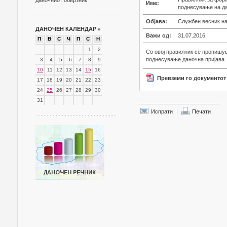
даночниот обврзник
Име:
поднесување на да
Објава:
Службен весник на
ДАНОЧЕН КАЛЕНДАР
»
Важи од:
31.07.2016
П
В
С
Ч
П
С
Н
1
2
Со овој правилник се пропишу
поднесување даночна пријава.
3
4
5
6
7
8
9
10
11
12
13
14
15
16
Превземи го документот
17
18
19
20
21
22
23
24
25
26
27
28
29
30
31
Испрати
|
Печати