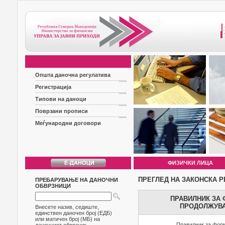
Општа даночна регулатива
Регистрација
Типови на даноци
Поврзани прописи
Меѓународни договори
ФИЗИЧКИ ЛИЦА
ПРЕГЛЕД НА ЗАКОНСКА Р
ПРЕБАРУВАЊЕ НА ДАНОЧНИ
ОБВРЗНИЦИ
ПРАВИЛНИК ЗА 
ПРОДОЛЖУВА
Внесете назив, седиште,
единствен даночен број (ЕДБ)
или матичен број (МБ) на
Правилник за форм