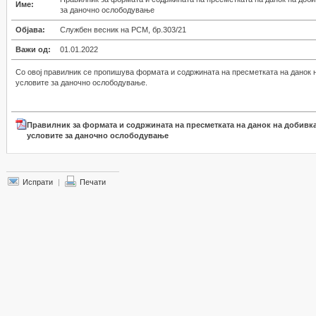
Име:
за даночно ослободување
Објава:
Службен весник на РСМ, бр.303/21
Важи од:
01.01.2022
Со овој правилник се пропишува формата и содржината на пресметката на данок 
условите за даночно ослободување.
Правилник за формата и содржината на пресметката на данок на добивк
условите за даночно ослободување
Испрати
|
Печати