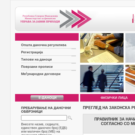
Општа даночна регулатива
Регистрација
Типови на даноци
Поврзани прописи
Меѓународни договори
ФИЗИЧКИ ЛИЦА
ПРЕГЛЕД НА ЗАКОНСКА Р
ПРЕБАРУВАЊЕ НА ДАНОЧНИ
ОБВРЗНИЦИ
ПРАВИЛНИК ЗА НА
СОГЛАСНО СО М
Внесете назив, седиште,
единствен даночен број (ЕДБ)
или матичен број (МБ) на