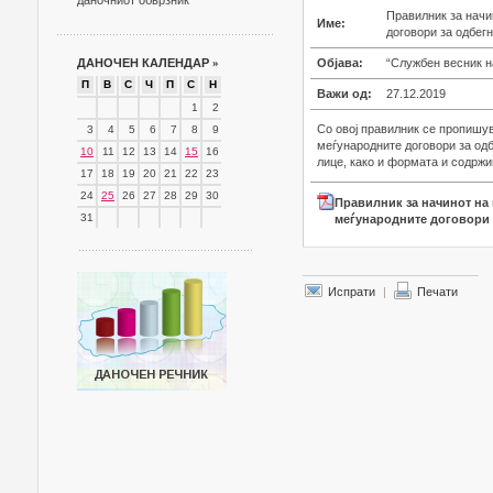
даночниот обврзник
Правилник за начи
Име:
договори за одбегн
ДАНОЧЕН КАЛЕНДАР
»
Објава:
“Службен весник н
П
В
С
Ч
П
С
Н
Важи од:
27.12.2019
1
2
Со овој правилник се пропишу
3
4
5
6
7
8
9
меѓународните договори за одб
10
11
12
13
14
15
16
лице, како и формата и содрж
17
18
19
20
21
22
23
24
25
26
27
28
29
30
Правилник за начинот на
31
меѓународните договори з
Испрати
|
Печати