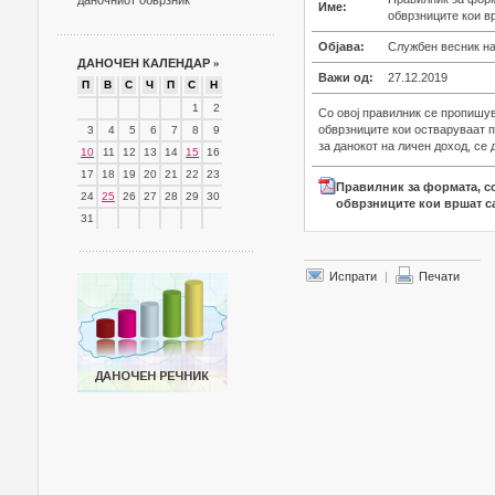
даночниот обврзник
Име:
обврзниците кои в
Објава:
Службен весник на
ДАНОЧЕН КАЛЕНДАР
»
Важи од:
27.12.2019
П
В
С
Ч
П
С
Н
1
2
Со овој правилник се пропишу
обврзниците кои остваруваат п
3
4
5
6
7
8
9
за данокот на личен доход, се 
10
11
12
13
14
15
16
17
18
19
20
21
22
23
Правилник за формата, с
24
25
26
27
28
29
30
обврзниците кои вршат са
31
Испрати
|
Печати