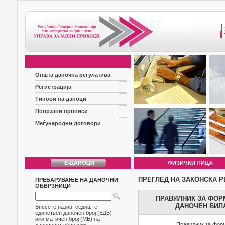
Општа даночна регулатива
Регистрација
Типови на даноци
Поврзани прописи
Меѓународни договори
ФИЗИЧКИ ЛИЦА
ПРЕГЛЕД НА ЗАКОНСКА Р
ПРЕБАРУВАЊЕ НА ДАНОЧНИ
ОБВРЗНИЦИ
ПРАВИЛНИК ЗА ФОР
ДАНОЧЕН БИЛ
Внесете назив, седиште,
единствен даночен број (ЕДБ)
или матичен број (МБ) на
Правилник за форм